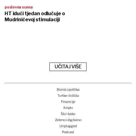
poslovna scena
HT idući tjedan odlučuje o
Mudrinićevoj stimulaciji
UČITAJ VIŠE
Biznis i politika
Tvrtke i tržišta
Financije
Kripto
Što i kako
Zeleno i digitalno
Unplugged
Podcast