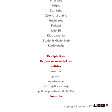
Financije
Kripto
Što i kako
Zeleno i digitalno
Unplugged
Podcast
Lider BI
Klub izvoznika
Studentski Lider klub
Konferencije
Pretplati se
Prijava na newsletter
e-lider
o nama
impressum
oglašavanje
opći uvjeti korištenja
politika privatnosti i kolačića
tocno.hr
copyright lider media 2025.