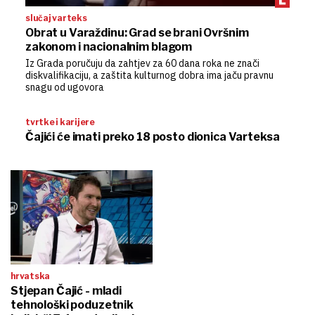
slučaj varteks
Obrat u Varaždinu: Grad se brani Ovršnim
zakonom i nacionalnim blagom
Iz Grada poručuju da zahtjev za 60 dana roka ne znači
diskvalifikaciju, a zaštita kulturnog dobra ima jaču pravnu
snagu od ugovora
tvrtke i karijere
Čajići će imati preko 18 posto dionica Varteksa
hrvatska
Stjepan Čajić - mladi
tehnološki poduzetnik