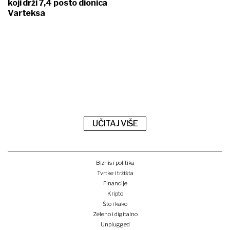
koji drži 7,4 posto dionica
Varteksa
UČITAJ VIŠE
Biznis i politika
Tvrtke i tržišta
Financije
Kripto
Što i kako
Zeleno i digitalno
Unplugged