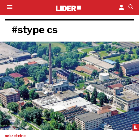
#stype cs
nekretnine