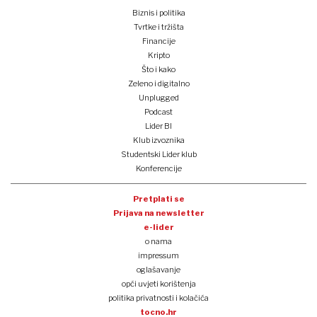
Biznis i politika
Tvrtke i tržišta
Financije
Kripto
Što i kako
Zeleno i digitalno
Unplugged
Podcast
Lider BI
Klub izvoznika
Studentski Lider klub
Konferencije
Pretplati se
Prijava na newsletter
e-lider
o nama
impressum
oglašavanje
opći uvjeti korištenja
politika privatnosti i kolačića
tocno.hr