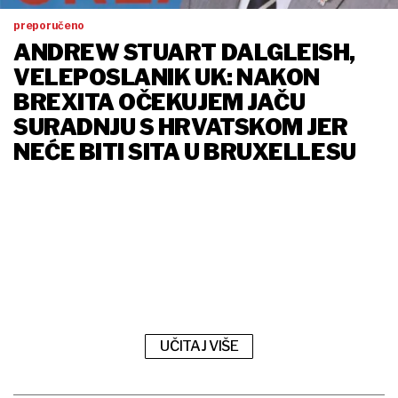
preporučeno
ANDREW STUART DALGLEISH,
VELEPOSLANIK UK: NAKON
BREXITA OČEKUJEM JAČU
SURADNJU S HRVATSKOM JER
NEĆE BITI SITA U BRUXELLESU
UČITAJ VIŠE