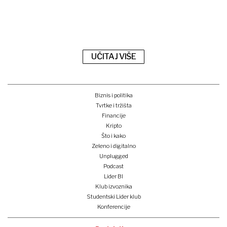
UČITAJ VIŠE
Biznis i politika
Tvrtke i tržišta
Financije
Kripto
Što i kako
Zeleno i digitalno
Unplugged
Podcast
Lider BI
Klub izvoznika
Studentski Lider klub
Konferencije