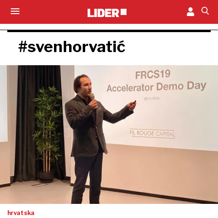
#svenhorvatić
hrvatska