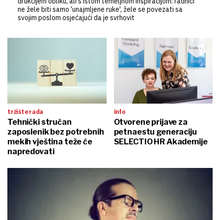
drukčijem obliku, ali s istom temeljnom inspiracijom: radnici
ne žele biti samo 'unajmljene ruke', žele se povezati sa
svojim poslom osjećajući da je svrhovit
tržište rada
info
Tehnički stručan
Otvorene prijave za
zaposlenik bez potrebnih
petnaestu generaciju
mekih vještina teže će
SELECTIO HR Akademije
napredovati