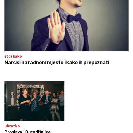
što i kako
Narcisi na radnom mjestu i kako ih prepoznati
ukratko
Proslava 10. godišnjice