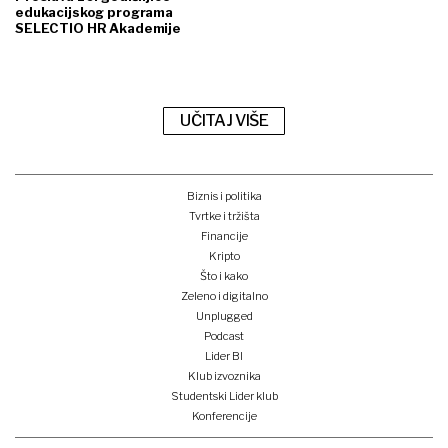
edukacijskog programa
SELECTIO HR Akademije
UČITAJ VIŠE
Biznis i politika
Tvrtke i tržišta
Financije
Kripto
Što i kako
Zeleno i digitalno
Unplugged
Podcast
Lider BI
Klub izvoznika
Studentski Lider klub
Konferencije