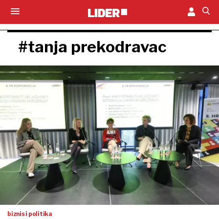
#tanja prekodravac
biznis i politika