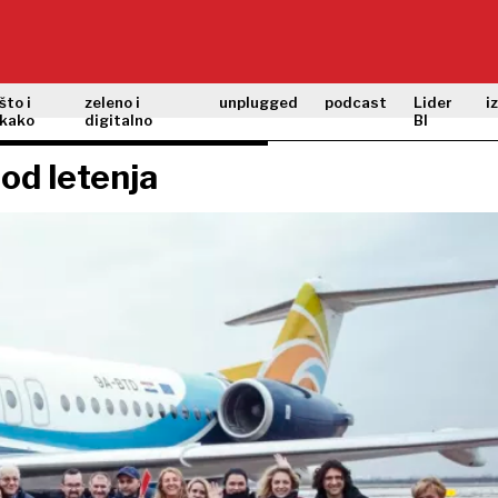
što i
zeleno i
unplugged
podcast
Lider
i
kako
digitalno
BI
od letenja