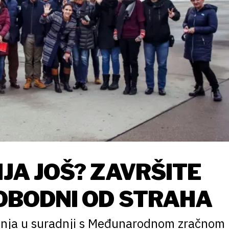
NJA JOŠ? ZAVRŠITE
LOBODNI OD STRAHA
tenja u suradnji s Međunarodnom zračnom