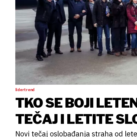
lidertrend
TKO SE BOJI LETE
TEČAJ I LETITE S
Novi tečaj oslobađanja straha od le