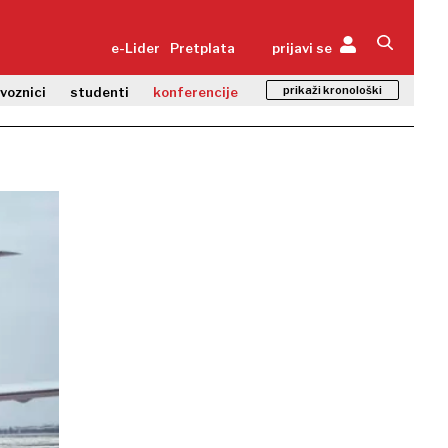
e-Lider
Pretplata
prijavi se
prikaži kronološki
zvoznici
studenti
konferencije