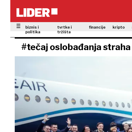
biznis i
tvrtke i
financije
kripto
politika
tržišta
#tečaj oslobađanja straha 