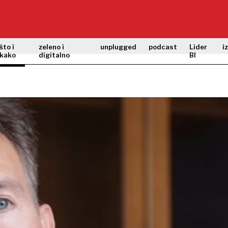
što i
zeleno i
unplugged
podcast
Lider
i
kako
digitalno
BI