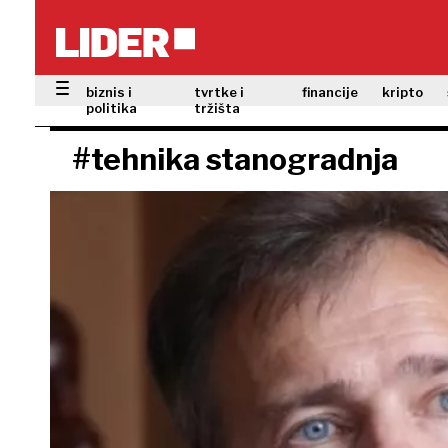
biznis i
tvrtke i
financije
kripto
politika
tržišta
#tehnika stanogradnja