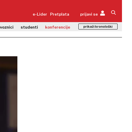
e-Lider
Pretplata
prijavi se
prikaži kronološki
zvoznici
studenti
konferencije