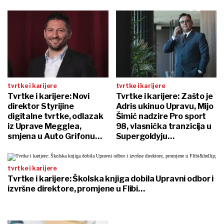
tvrtke i karijere
tvrtke i karijere
Tvrtke i karijere: Novi
Tvrtke i karijere: Zašto je
direktor Styrijine
Adris ukinuo Upravu, Mijo
digitalne tvrtke, odlazak
Šimić nadzire Pro sport
iz Uprave Megglea,
98, vlasnička tranzicija u
smjena u Auto Grifonu…
Supergoldyju…
tvrtke i karijere
Tvrtke i karijere: Školska knjiga dobila Upravni odbor i
izvršne direktore, promjene u Flibi…