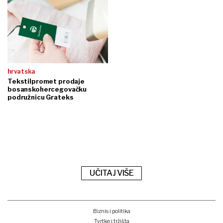
hrvatska
Tekstilpromet prodaje
bosanskohercegovačku
podružnicu Grateks
UČITAJ VIŠE
Biznis i politika
Tvrtke i tržišta