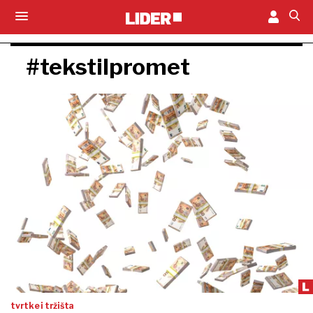
#tekstilpromet
tvrtke i tržišta