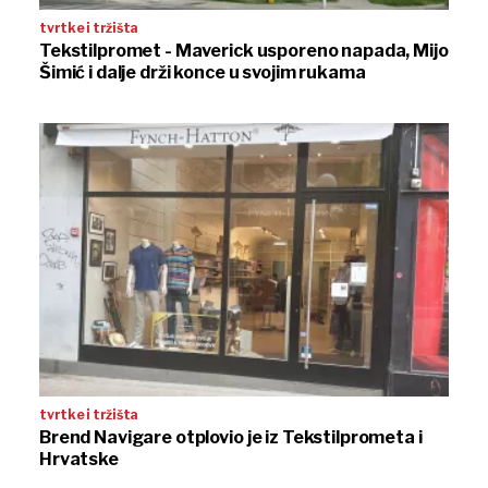
tvrtke i tržišta
Tekstilpromet - Maverick usporeno napada, Mijo
Šimić i dalje drži konce u svojim rukama
tvrtke i tržišta
Brend Navigare otplovio je iz Tekstilprometa i
Hrvatske