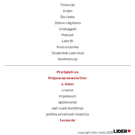
Financije
Kripto
Što i kako
Zeleno i digitalno
Unplugged
Podcast
Lider BI
Klub izvoznika
Studentski Lider klub
Konferencije
Pretplati se
Prijava na newsletter
e-lider
o nama
impressum
oglašavanje
opći uvjeti korištenja
politika privatnosti i kolačića
tocno.hr
copyright lider media 2025.