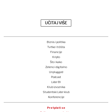
UČITAJ VIŠE
Biznis i politika
Tvrtke i tržišta
Financije
Kripto
Što i kako
Zeleno i digitalno
Unplugged
Podcast
Lider BI
Klub izvoznika
Studentski Lider klub
Konferencije
Pretplati se