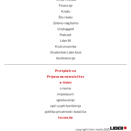
Financije
Kripto
Što i kako
Zeleno i digitalno
Unplugged
Podcast
Lider BI
Klub izvoznika
Studentski Lider klub
Konferencije
Pretplati se
Prijava na newsletter
e-lider
o nama
impressum
oglašavanje
opći uvjeti korištenja
politika privatnosti i kolačića
tocno.hr
copyright lider media 2025.