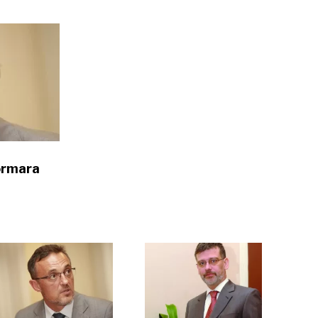
 čudovišta iz ormara