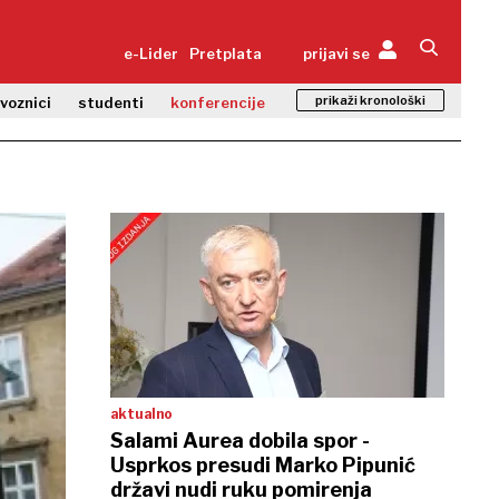
e-Lider
Pretplata
prijavi se
prikaži kronološki
zvoznici
studenti
konferencije
aktualno
Salami Aurea dobila spor -
Usprkos presudi Marko Pipunić
državi nudi ruku pomirenja