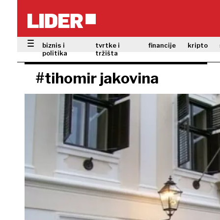
biznis i
tvrtke i
financije
kripto
politika
tržišta
#tihomir jakovina