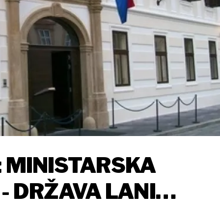
: MINISTARSKA
 DRŽAVA LANI
E TEŠKE VIŠE OD 30