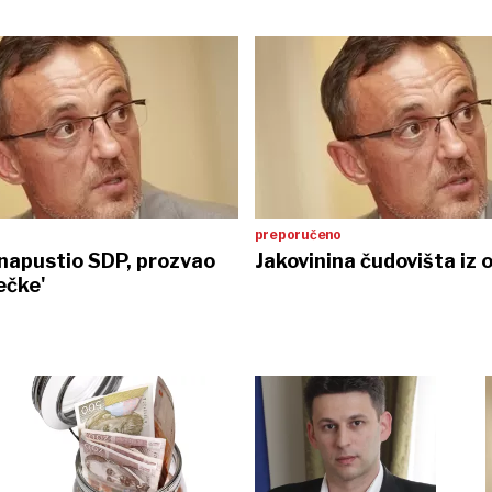
preporučeno
 napustio SDP, prozvao
Jakovinina
ečke'