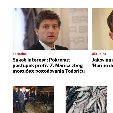
MILIJUNA KUNA
aktualno
aktualno
Sukob interesa: Pokrenut
Jakovina
postupak protiv Z. Marića zbog
'Berine d
mogućeg pogodovanja Todoriću