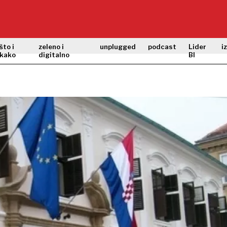
što i
zeleno i
unplugged
podcast
Lider
i
kako
digitalno
BI