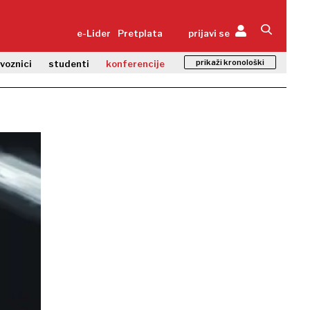
e-Lider
Pretplata
prijavi se
prikaži kronološki
zvoznici
studenti
konferencije