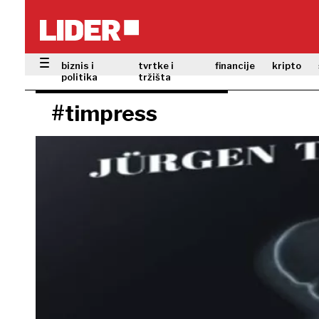
biznis i
tvrtke i
financije
kripto
politika
tržišta
#timpress