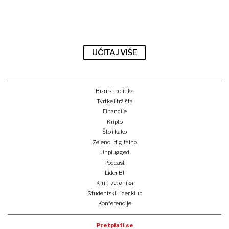
UČITAJ VIŠE
Biznis i politika
Tvrtke i tržišta
Financije
Kripto
Što i kako
Zeleno i digitalno
Unplugged
Podcast
Lider BI
Klub izvoznika
Studentski Lider klub
Konferencije
Pretplati se