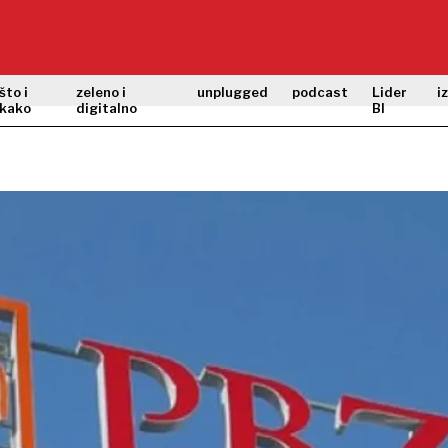
što i
zeleno i
unplugged
podcast
Lider
i
kako
digitalno
BI