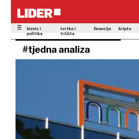
biznis i
tvrtke i
financije
kripto
politika
tržišta
#tjedna analiza