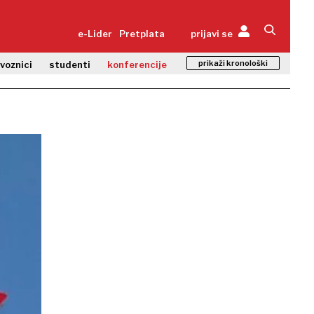
e-Lider
Pretplata
prijavi se
prikaži kronološki
zvoznici
studenti
konferencije