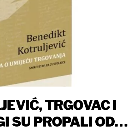
EVIĆ, TRGOVAC I
I SU PROPALI OD
A NITKO OD MALOGA