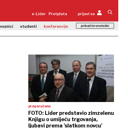
e-Lider
Pretplata
prijavi se
prikaži kronološki
zvoznici
studenti
konferencije
preporučeno
FOTO: Lider predstavio zimzelenu
Knjigu o umijeću trgovanja,
ljubavi prema 'slatkom novcu'