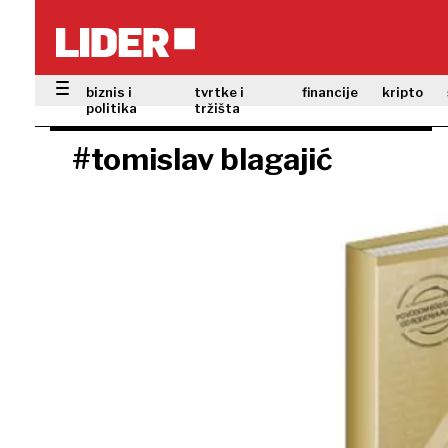
biznis i
tvrtke i
financije
kripto
politika
tržišta
#tomislav blagajić