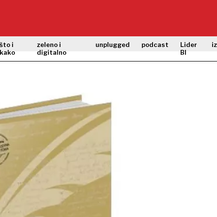
što i
zeleno i
unplugged
podcast
Lider
i
kako
digitalno
BI