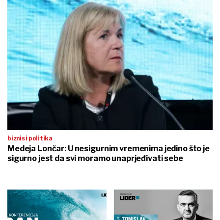
biznis i politika
Medeja Lončar: U nesigurnim vremenima jedino što je
sigurno jest da svi moramo unaprjeđivati sebe