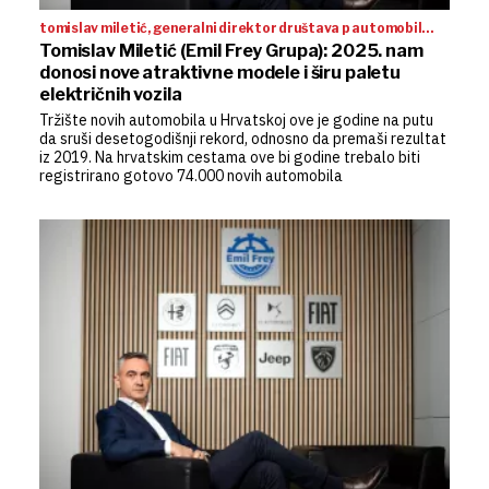
tomislav miletić, generalni direktor društava p automobil
import, c automobil import te autocommerce hrvatska (emil
Tomislav Miletić (Emil Frey Grupa): 2025. nam
frey grupa):
donosi nove atraktivne modele i širu paletu
električnih vozila
Tržište novih automobila u Hrvatskoj ove je godine na putu
da sruši desetogodišnji rekord, odnosno da premaši rezultat
iz 2019. Na hrvatskim cestama ove bi godine trebalo biti
registrirano gotovo 74.000 novih automobila