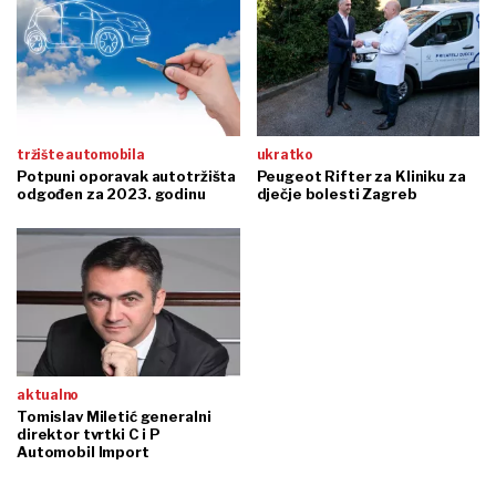
tržište automobila
ukratko
Potpuni oporavak autotržišta
Peugeot Rifter za Kliniku za
odgođen za 2023. godinu
dječje bolesti Zagreb
aktualno
Tomislav Miletić generalni
direktor tvrtki C i P
Automobil Import