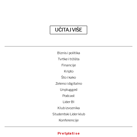
UČITAJ VIŠE
Biznis i politika
Tvrtke i tržišta
Financije
Kripto
Što i kako
Zeleno i digitalno
Unplugged
Podcast
Lider BI
Klub izvoznika
Studentski Lider klub
Konferencije
Pretplati se