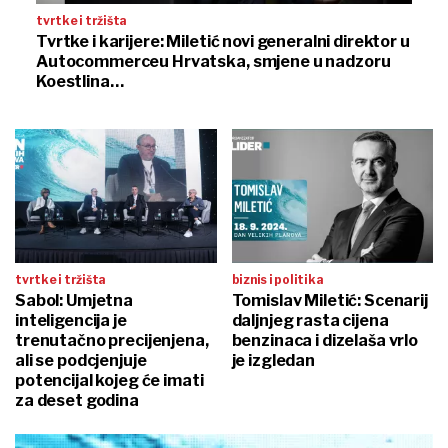
tvrtke i tržišta
Tvrtke i karijere: Miletić novi generalni direktor u
Autocommerceu Hrvatska, smjene u nadzoru
Koestlina…
tvrtke i tržišta
biznis i politika
Sabol: Umjetna
Tomislav Miletić: Scenarij
inteligencija je
daljnjeg rasta cijena
trenutačno precijenjena,
benzinaca i dizelaša vrlo
ali se podcjenjuje
je izgledan
potencijal kojeg će imati
za deset godina