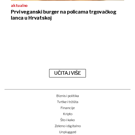
aktualno
Prvi veganski burger na policama trgovačkog
lanca u Hrvatskoj
UČITAJ VIŠE
Biznis i politika
Tvrtke i tržišta
Financije
Kripto
Što i kako
Zeleno i digitalno
Unplugged