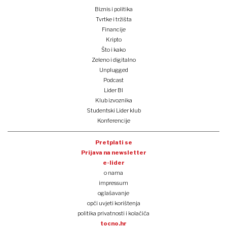
Biznis i politika
Tvrtke i tržišta
Financije
Kripto
Što i kako
Zeleno i digitalno
Unplugged
Podcast
Lider BI
Klub izvoznika
Studentski Lider klub
Konferencije
Pretplati se
Prijava na newsletter
e-lider
o nama
impressum
oglašavanje
opći uvjeti korištenja
politika privatnosti i kolačića
tocno.hr