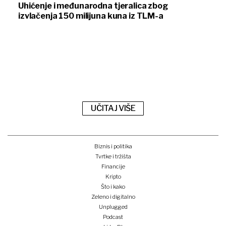
Uhićenje i međunarodna tjeralica zbog
izvlačenja 150 milijuna kuna iz TLM-a
UČITAJ VIŠE
Biznis i politika
Tvrtke i tržišta
Financije
Kripto
Što i kako
Zeleno i digitalno
Unplugged
Podcast