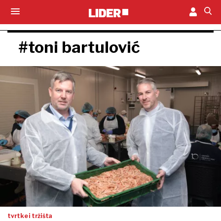
#toni bartulović
tvrtke i tržišta