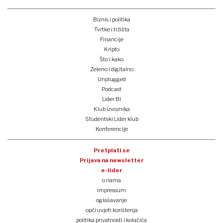
Biznis i politika
Tvrtke i tržišta
Financije
Kripto
Što i kako
Zeleno i digitalno
Unplugged
Podcast
Lider BI
Klub izvoznika
Studentski Lider klub
Konferencije
Pretplati se
Prijava na newsletter
e-lider
o nama
impressum
oglašavanje
opći uvjeti korištenja
politika privatnosti i kolačića