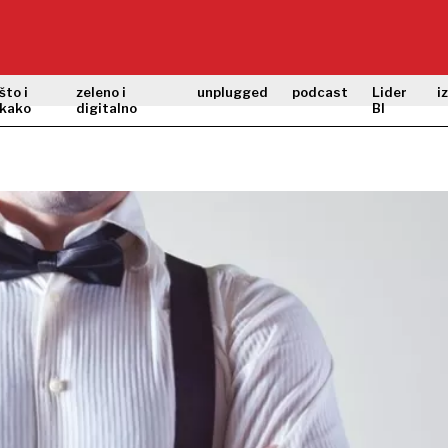
što i
zeleno i
unplugged
podcast
Lider
i
kako
digitalno
BI