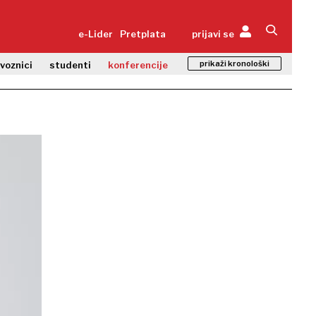
e-Lider
Pretplata
prijavi se
prikaži kronološki
zvoznici
studenti
konferencije