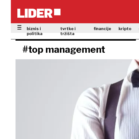
biznis i
tvrtke i
financije
kripto
politika
tržišta
#top management