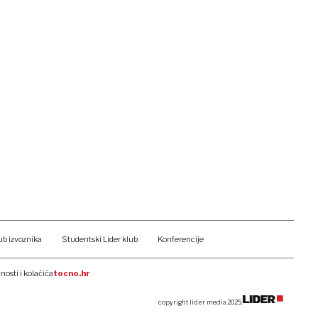
ub izvoznika
Studentski Lider klub
Konferencije
tnosti i kolačića
tocno.hr
copyright lider media 2025.