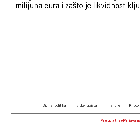
milijuna eura i zašto je likvidnost klj
Biznis i politika
Tvrtke i tržišta
Financije
Kripto
Pretplati se
Prijava 