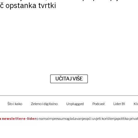
uč opstanka tvrtki
UČITAJ VIŠE
Što i kako
Zeleno i digitalno
Unplugged
Podcast
Lider BI
Kl
na newsletter
e-lider
o nama
impressum
oglašavanje
opći uvjeti korištenja
politika priva