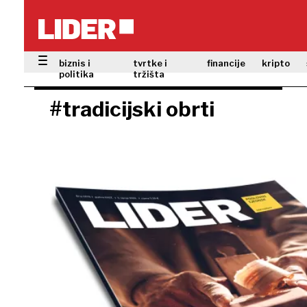
biznis i
tvrtke i
financije
kripto
politika
tržišta
#tradicijski obrti