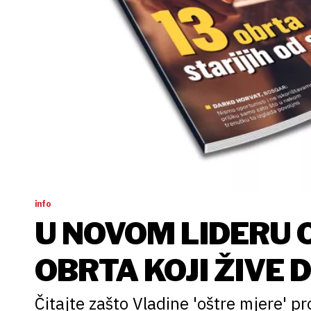
info
U NOVOM LIDERU 
OBRTA KOJI ŽIVE 
Čitajte zašto Vladine 'oštre mjere' 