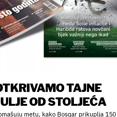
OTKRIVAMO TAJNE
DULJE OD STOLJEĆA
promašuju metu, kako Bosqar prikuplja 150