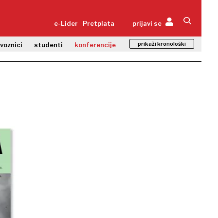
e-Lider
Pretplata
prijavi se
prikaži kronološki
zvoznici
studenti
konferencije