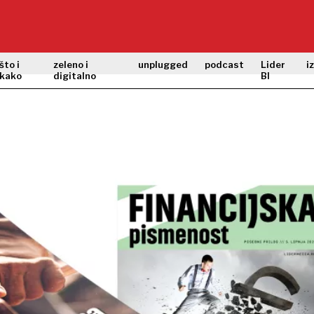
što i
zeleno i
unplugged
podcast
Lider
i
kako
digitalno
BI