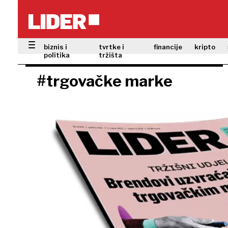
biznis i
tvrtke i
financije
kripto
politika
tržišta
#trgovačke marke