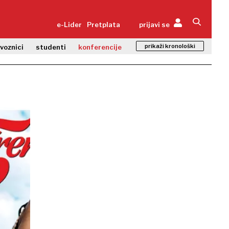
e-Lider
Pretplata
prijavi se
prikaži kronološki
zvoznici
studenti
konferencije