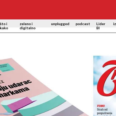
što i
zeleno i
unplugged
podcast
Lider
i
kako
digitalno
BI