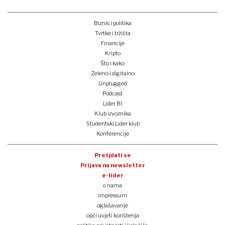
Biznis i politika
Tvrtke i tržišta
Financije
Kripto
Što i kako
Zeleno i digitalno
Unplugged
Podcast
Lider BI
Klub izvoznika
Studentski Lider klub
Konferencije
Pretplati se
Prijava na newsletter
e-lider
o nama
impressum
oglašavanje
opći uvjeti korištenja