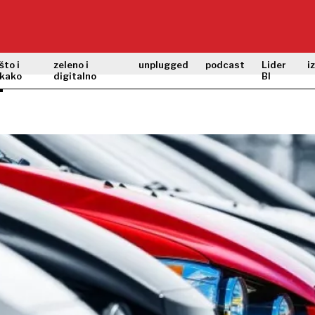
što i
zeleno i
unplugged
podcast
Lider
i
kako
digitalno
BI