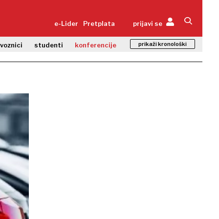
e-Lider
Pretplata
prijavi se
prikaži kronološki
zvoznici
studenti
konferencije