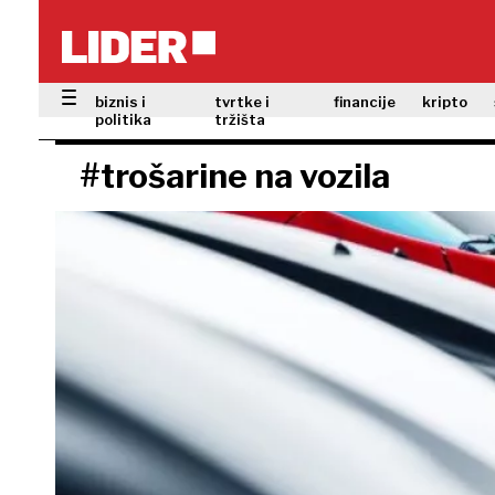
biznis i
tvrtke i
financije
kripto
politika
tržišta
#trošarine na vozila