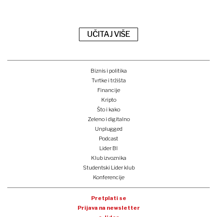
UČITAJ VIŠE
Biznis i politika
Tvrtke i tržišta
Financije
Kripto
Što i kako
Zeleno i digitalno
Unplugged
Podcast
Lider BI
Klub izvoznika
Studentski Lider klub
Konferencije
Pretplati se
Prijava na newsletter