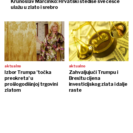
Krunoslav Marčinko: Hrvatski štediše sve češće
ulažu u zlato i srebro
aktualno
aktualno
Izbor Trumpa 'točka
Zahvaljujući Trumpu i
preokreta' u
Brexitu cijena
prošlogodišnjoj trgovini
investicijskog zlata i dalje
zlatom
raste