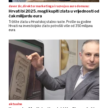
davor žic, direktor marketinga i razvoja u auro domusu:
Hrvati bi 2025. mogli kupiti zlata u vrijednosti od
čak milijardu eura
Tržište zlata u Hrvatskoj stalno raste. Prošle su godine
Hrvati na investicijsko zlato potrošili više od 350 milijuna
eura
aktualno