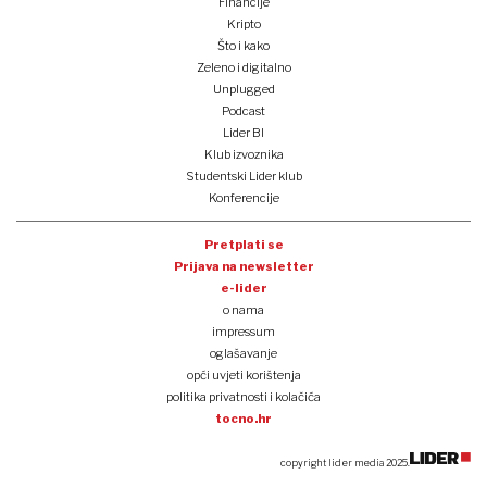
Financije
Kripto
Što i kako
Zeleno i digitalno
Unplugged
Podcast
Lider BI
Klub izvoznika
Studentski Lider klub
Konferencije
Pretplati se
Prijava na newsletter
e-lider
o nama
impressum
oglašavanje
opći uvjeti korištenja
politika privatnosti i kolačića
tocno.hr
copyright lider media 2025.