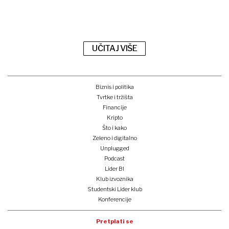
UČITAJ VIŠE
Biznis i politika
Tvrtke i tržišta
Financije
Kripto
Što i kako
Zeleno i digitalno
Unplugged
Podcast
Lider BI
Klub izvoznika
Studentski Lider klub
Konferencije
Pretplati se