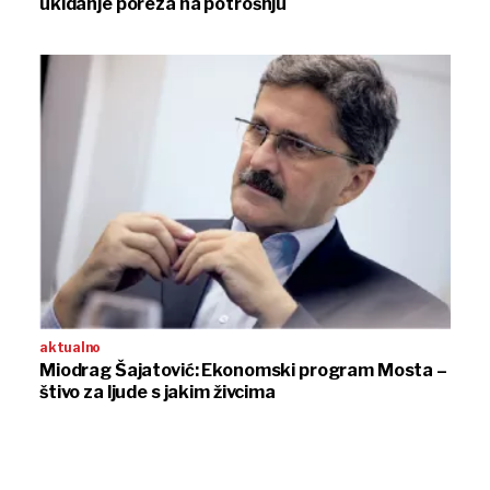
ukidanje poreza na potrošnju
aktualno
Miodrag Šajatović: Ekonomski program Mosta –
štivo za ljude s jakim živcima