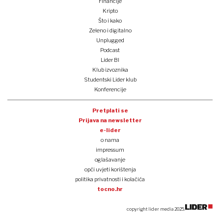
Financije
Kripto
Što i kako
Zeleno i digitalno
Unplugged
Podcast
Lider BI
Klub izvoznika
Studentski Lider klub
Konferencije
Pretplati se
Prijava na newsletter
e-lider
o nama
impressum
oglašavanje
opći uvjeti korištenja
politika privatnosti i kolačića
tocno.hr
copyright lider media 2025.