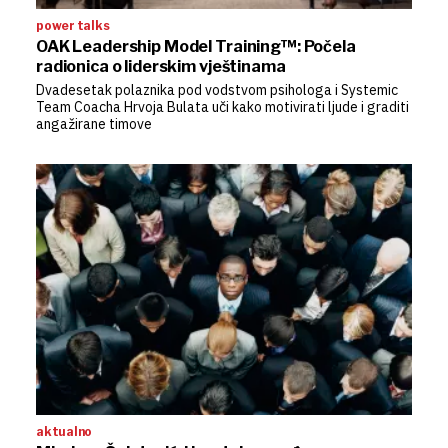
power talks
OAK Leadership Model Training™: Počela
radionica o liderskim vještinama
Dvadesetak polaznika pod vodstvom psihologa i Systemic
Team Coacha Hrvoja Bulata uči kako motivirati ljude i graditi
angažirane timove
aktualno