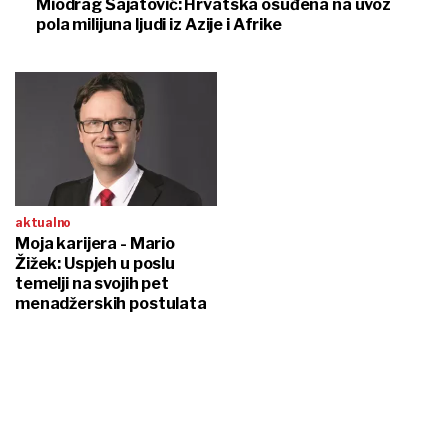
Miodrag Šajatović: Hrvatska osuđena na uvoz
pola milijuna ljudi iz Azije i Afrike
aktualno
Moja karijera - Mario
Žižek: Uspjeh u poslu
temelji na svojih pet
menadžerskih postulata