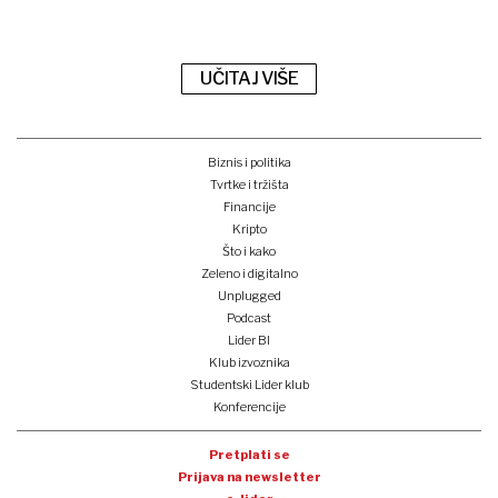
UČITAJ VIŠE
Biznis i politika
Tvrtke i tržišta
Financije
Kripto
Što i kako
Zeleno i digitalno
Unplugged
Podcast
Lider BI
Klub izvoznika
Studentski Lider klub
Konferencije
Pretplati se
Prijava na newsletter