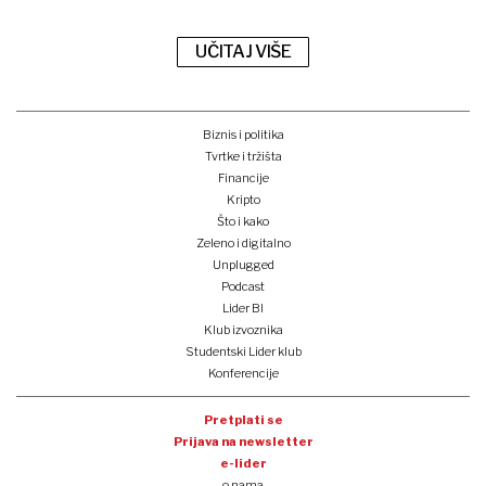
UČITAJ VIŠE
Biznis i politika
Tvrtke i tržišta
Financije
Kripto
Što i kako
Zeleno i digitalno
Unplugged
Podcast
Lider BI
Klub izvoznika
Studentski Lider klub
Konferencije
Pretplati se
Prijava na newsletter
e-lider
o nama