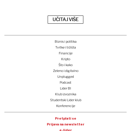
UČITAJ VIŠE
Biznis i politika
Tvrtke i tržišta
Financije
Kripto
Što i kako
Zeleno i digitalno
Unplugged
Podcast
Lider BI
Klub izvoznika
Studentski Lider klub
Konferencije
Pretplati se
Prijava na newsletter
e-lider