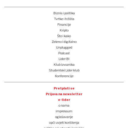
Biznis i politika
Tvrtke i tržišta
Financije
Kripto
Što i kako
Zeleno i digitalno
Unplugged
Podcast
Lider BI
Klub izvoznika
Studentski Lider klub
Konferencije
Pretplati se
Prijava na newsletter
e-lider
o nama
impressum
oglašavanje
opći uvjeti korištenja