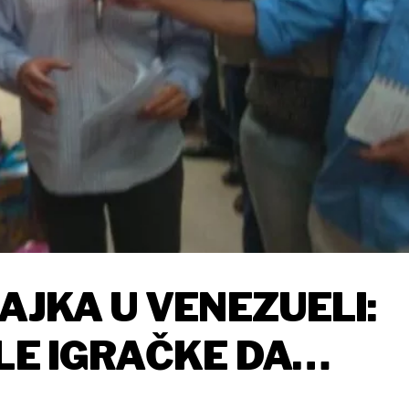
AJKA U VENEZUELI:
LE IGRAČKE DA
E POKRADU BOŽIĆ'