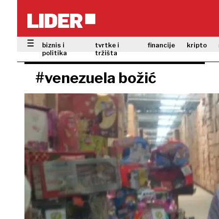
biznis i
tvrtke i
financije
kripto
politika
tržišta
#venezuela božić