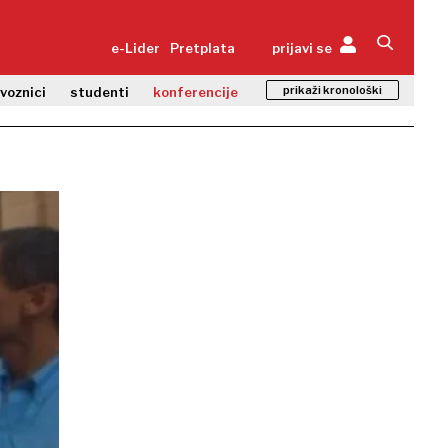
e-Lider
Pretplata
prijavi se
prikaži kronološki
zvoznici
studenti
konferencije