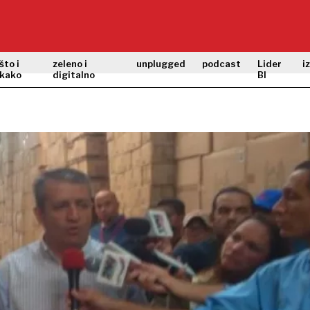
što i
zeleno i
unplugged
podcast
Lider
i
kako
digitalno
BI