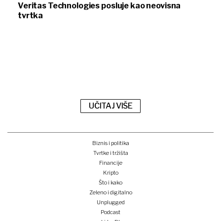
Veritas Technologies posluje kao neovisna
tvrtka
UČITAJ VIŠE
Biznis i politika
Tvrtke i tržišta
Financije
Kripto
Što i kako
Zeleno i digitalno
Unplugged
Podcast