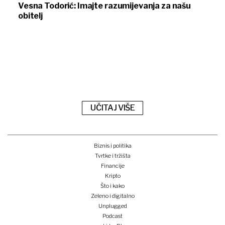
Vesna Todorić: Imajte razumijevanja za našu
obitelj
UČITAJ VIŠE
Biznis i politika
Tvrtke i tržišta
Financije
Kripto
Što i kako
Zeleno i digitalno
Unplugged
Podcast