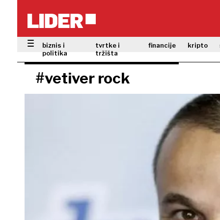
biznis i
tvrtke i
financije
kripto
politika
tržišta
#vetiver rock