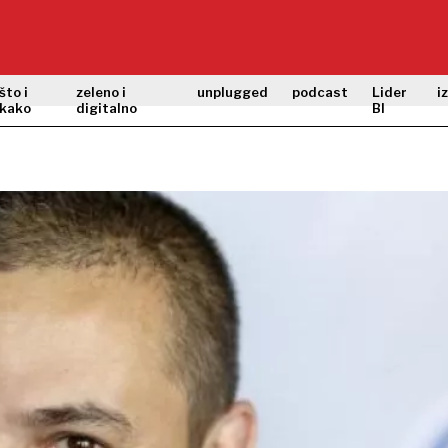
što i
zeleno i
unplugged
podcast
Lider
i
kako
digitalno
BI