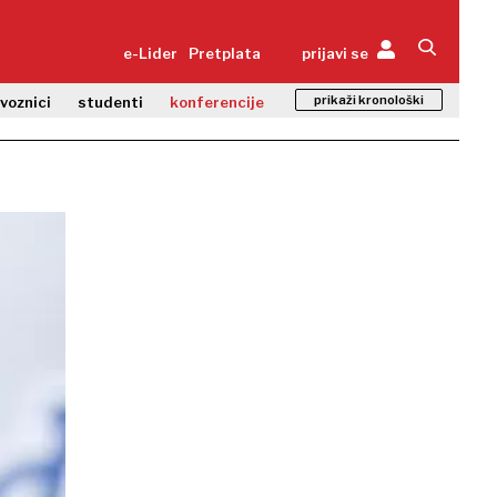
e-Lider
Pretplata
prijavi se
prikaži kronološki
zvoznici
studenti
konferencije