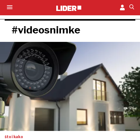
#videosnimke
što i kako