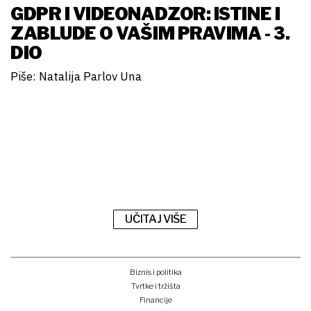
GDPR I VIDEONADZOR: ISTINE I
ZABLUDE O VAŠIM PRAVIMA - 3.
DIO
Piše: Natalija Parlov Una
UČITAJ VIŠE
Biznis i politika
Tvrtke i tržišta
Financije