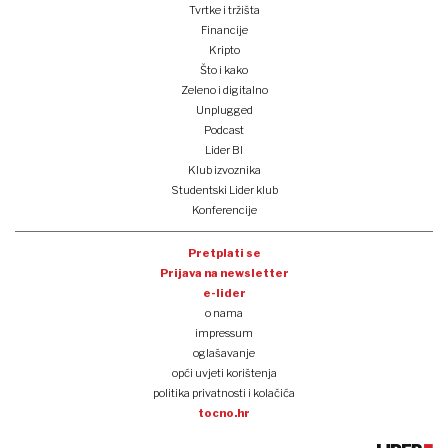
Tvrtke i tržišta
Financije
Kripto
Što i kako
Zeleno i digitalno
Unplugged
Podcast
Lider BI
Klub izvoznika
Studentski Lider klub
Konferencije
Pretplati se
Prijava na newsletter
e-lider
o nama
impressum
oglašavanje
opći uvjeti korištenja
politika privatnosti i kolačića
tocno.hr