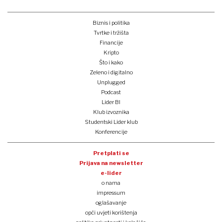
Biznis i politika
Tvrtke i tržišta
Financije
Kripto
Što i kako
Zeleno i digitalno
Unplugged
Podcast
Lider BI
Klub izvoznika
Studentski Lider klub
Konferencije
Pretplati se
Prijava na newsletter
e-lider
o nama
impressum
oglašavanje
opći uvjeti korištenja