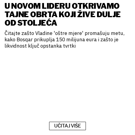
U NOVOM LIDERU OTKRIVAMO
TAJNE OBRTA KOJI ŽIVE DULJE
OD STOLJEĆA
Čitajte zašto Vladine 'oštre mjere' promašuju metu,
kako Bosqar prikuplja 150 milijuna eura i zašto je
likvidnost ključ opstanka tvrtki
UČITAJ VIŠE