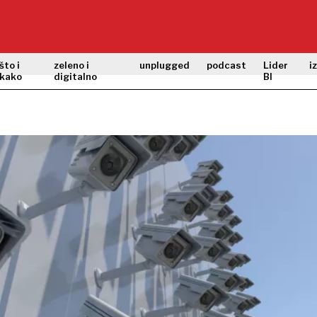
što i
zeleno i
unplugged
podcast
Lider
i
kako
digitalno
BI