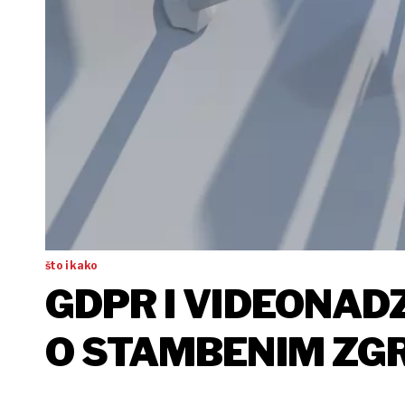
što i kako
GDPR I VIDEONADZ
O STAMBENIM ZGR