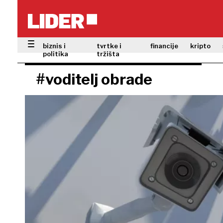
biznis i
tvrtke i
financije
kripto
politika
tržišta
#voditelj obrade