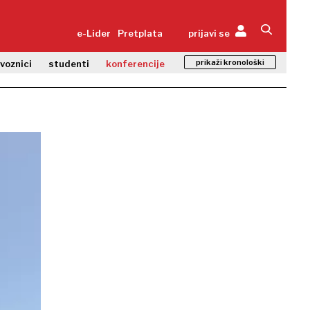
e-Lider
Pretplata
prijavi se
prikaži kronološki
zvoznici
studenti
konferencije