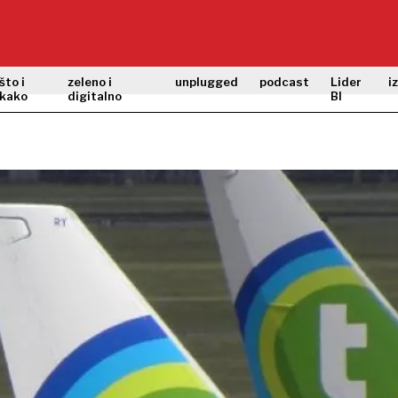
što i
zeleno i
unplugged
podcast
Lider
i
kako
digitalno
BI