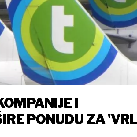
OMPANIJE I
IRE PONUDU ZA 'VR
U'