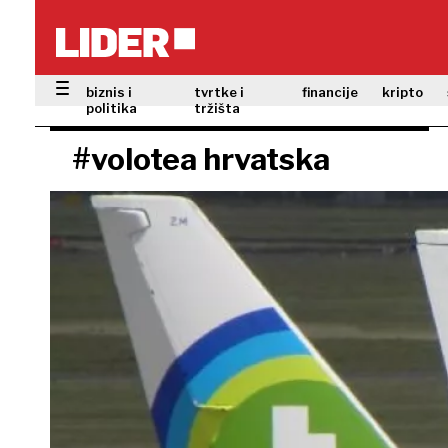
biznis i
tvrtke i
financije
kripto
politika
tržišta
#volotea hrvatska