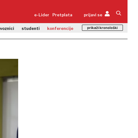
e-Lider
Pretplata
prijavi se
prikaži kronološki
zvoznici
studenti
konferencije