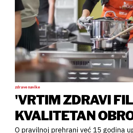
zdrave navike
'VRTIM ZDRAVI FI
KVALITETAN OBRO
O pravilnoj prehrani već 15 godina u