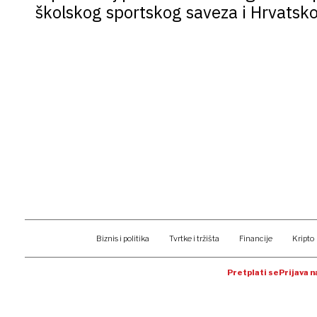
školskog sportskog saveza i Hrvatsk
Biznis i politika
Tvrtke i tržišta
Financije
Kripto
Pretplati se
Prijava 