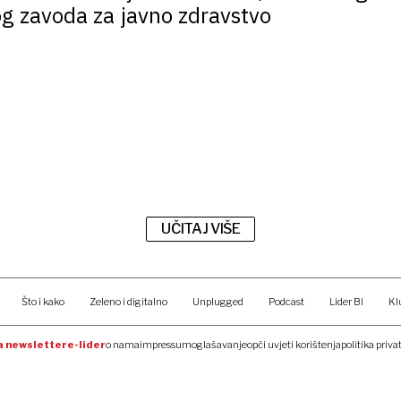
og zavoda za javno zdravstvo
UČITAJ VIŠE
Što i kako
Zeleno i digitalno
Unplugged
Podcast
Lider BI
Kl
na newsletter
e-lider
o nama
impressum
oglašavanje
opći uvjeti korištenja
politika priva