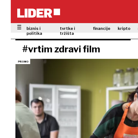
biznis i
tvrtke i
financije
kripto
politika
tržišta
#vrtim zdravi film