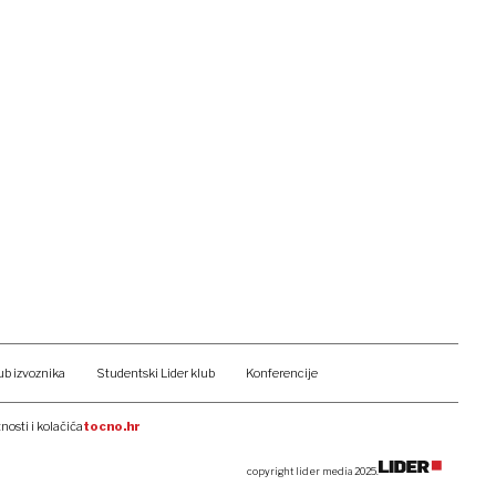
ub izvoznika
Studentski Lider klub
Konferencije
tnosti i kolačića
tocno.hr
copyright lider media 2025.