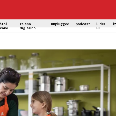
što i
zeleno i
unplugged
podcast
Lider
i
kako
digitalno
BI