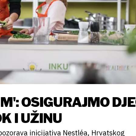
LM': OSIGURAJMO DJE
K I UŽINU
pozorava inicijativa Nestléa, Hrvatskog