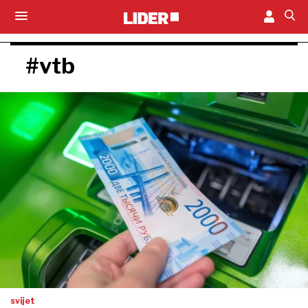
#vtb
svijet