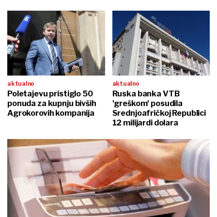
aktualno
aktualno
Poletajevu pristiglo 50
Ruska banka VTB
ponuda za kupnju bivših
'greškom' posudila
Agrokorovih kompanija
Srednjoafričkoj Republici
12 milijardi dolara