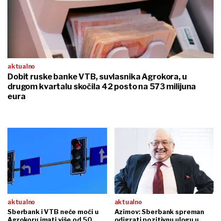
aktualno
Dobit ruske banke VTB, suvlasnika Agrokora, u
drugom kvartalu skočila 42 posto na 573 milijuna
eura
aktualno
aktualno
Sberbank i VTB neće moći u
Azimov: Sberbank spreman
Agrokoru imati više od 50
odigrati pozitivnu ulogu u