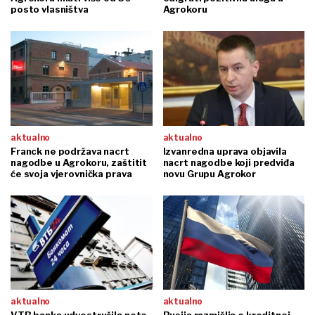
posto vlasništva
Agrokoru
aktualno
aktualno
Franck ne podržava nacrt
Izvanredna uprava objavila
nagodbe u Agrokoru, zaštitit
nacrt nagodbe koji predviđa
će svoja vjerovnička prava
novu Grupu Agrokor
aktualno
aktualno
VTB banka udvostručila neto
Rusija razmišlja o kreditnoj