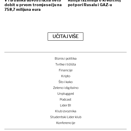
dobit u prvom tromjesečju na
potpori Rusalu i GAZ-u
758,7 milijuna eura
UČITAJ VIŠE
Biznis i politika
Tvrtke i tržišta
Financije
Kripto
Što i kako
Zeleno i digitalno
Unplugged
Podcast
Lider BI
Klub izvoznika
Studentski Lider klub
Konferencije