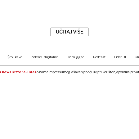
UČITAJ VIŠE
Što i kako
Zeleno i digitalno
Unplugged
Podcast
Lider BI
Kl
na newsletter
e-lider
o nama
impressum
oglašavanje
opći uvjeti korištenja
politika priva