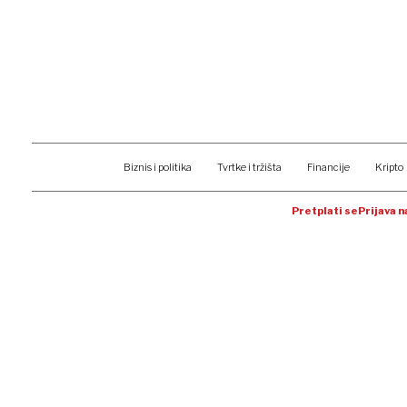
Biznis i politika
Tvrtke i tržišta
Financije
Kripto
Pretplati se
Prijava 