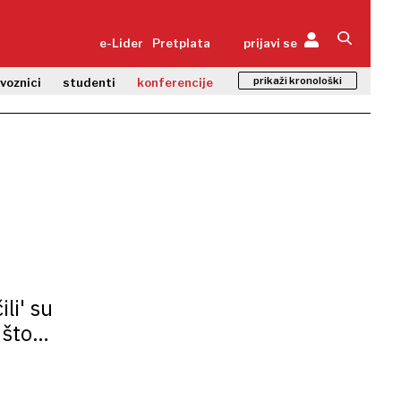
e-Lider
Pretplata
prijavi se
prikaži kronološki
zvoznici
studenti
konferencije
li' su
 što
 kad