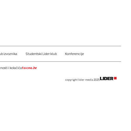
ub izvoznika
Studentski Lider klub
Konferencije
tnosti i kolačića
tocno.hr
copyright lider media 2025.