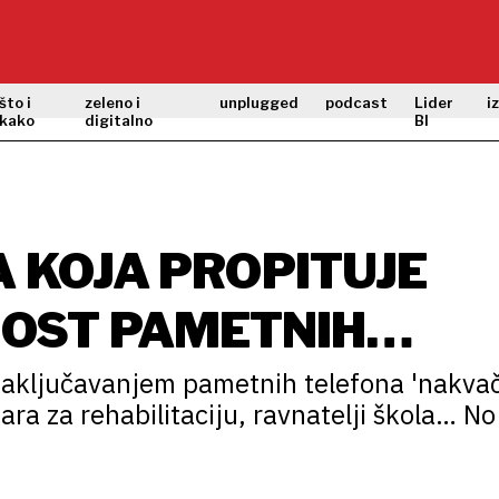
što i
zeleno i
unplugged
podcast
Lider
i
kako
digitalno
BI
A KOJA PROPITUJE
OST PAMETNIH
aključavanjem pametnih telefona 'nakvači
ara za rehabilitaciju, ravnatelji škola… No
ktivizma i slobode govora, što u situaciji
e biti spas?