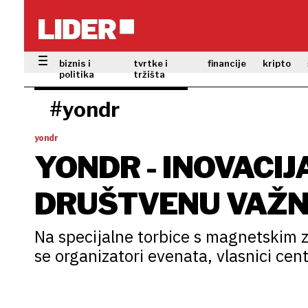
biznis i
tvrtke i
financije
kripto
politika
tržišta
#yondr
yondr
YONDR - INOVACIJ
DRUŠTVENU VAŽN
TELEFONA
Na specijalne torbice s magnetskim z
se organizatori evenata, vlasnici cent
'phone-free' zone znače u kontekstu a
poziv upomoć mobitelom nekomu mož