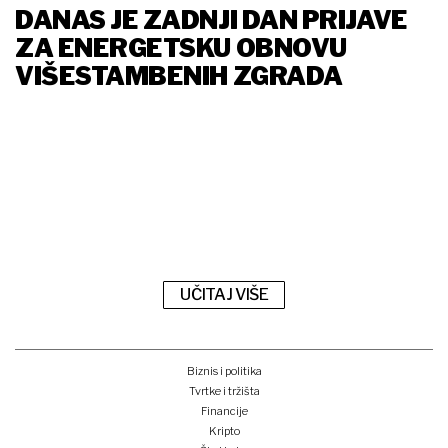
DANAS JE ZADNJI DAN PRIJAVE
ZA ENERGETSKU OBNOVU
VIŠESTAMBENIH ZGRADA
UČITAJ VIŠE
Biznis i politika
Tvrtke i tržišta
Financije
Kripto