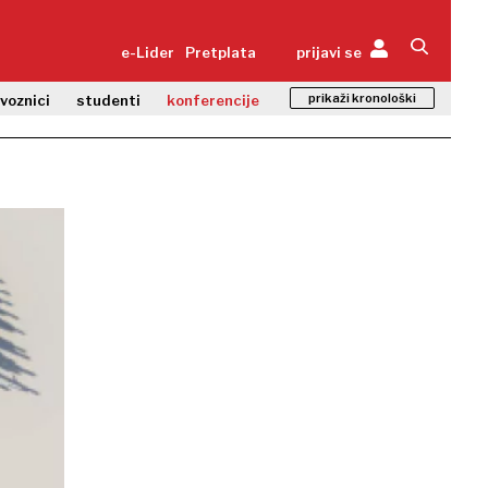
e-Lider
Pretplata
prijavi se
prikaži kronološki
zvoznici
studenti
konferencije