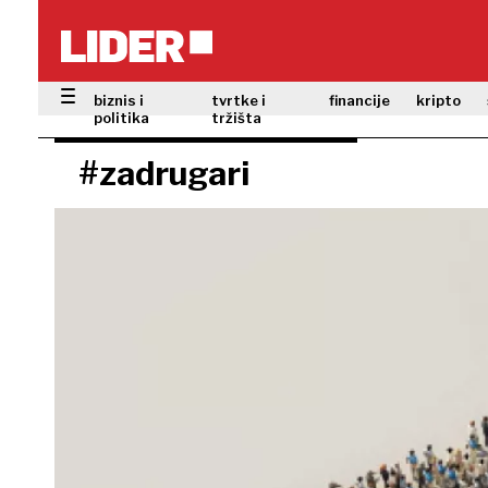
biznis i
tvrtke i
financije
kripto
politika
tržišta
#zadrugari