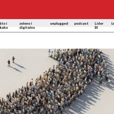
što i
zeleno i
unplugged
podcast
Lider
i
kako
digitalno
BI