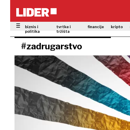
biznis i
tvrtke i
financije
kripto
politika
tržišta
#zadrugarstvo