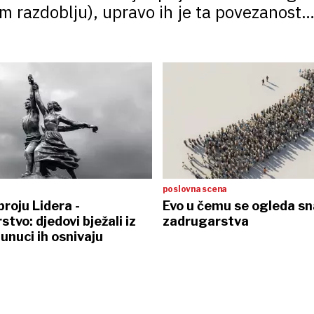
om razdoblju), upravo ih je ta povezanost
poslovna scena
roju Lidera -
Evo u čemu se ogleda s
tvo: djedovi bježali iz
zadrugarstva
unuci ih osnivaju