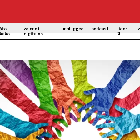
što i
zeleno i
unplugged
podcast
Lider
i
kako
digitalno
BI