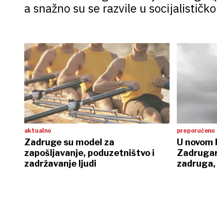
a snažno su se razvile u socijalističk
dugoročno obilježila
aktualno
preporučeno
Zadruge su model za
U novom b
zapošljavanje, poduzetništvo i
Zadrugars
zadržavanje ljudi
zadruga, 