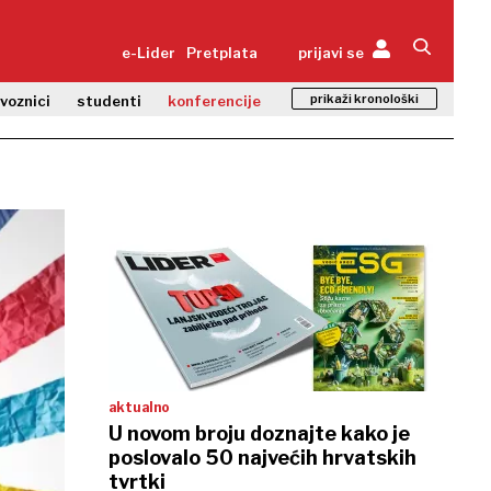
e-Lider
Pretplata
prijavi se
prikaži kronološki
zvoznici
studenti
konferencije
aktualno
U novom broju doznajte kako je
poslovalo 50 najvećih hrvatskih
tvrtki