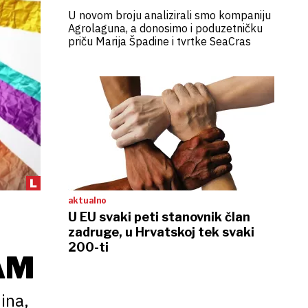
U novom broju analizirali smo kompaniju
Agrolaguna, a donosimo i poduzetničku
priču Marija Špadine i tvrtke SeaCras
aktualno
U EU svaki peti stanovnik član
zadruge, u Hrvatskoj tek svaki
200-ti
AM
ina,